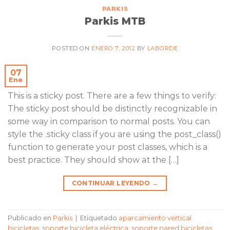
PARKIS
Parkis MTB
POSTED ON
ENERO 7, 2012
BY
LABORDE
07
Ene
This is a sticky post. There are a few things to verify:
The sticky post should be distinctly recognizable in
some way in comparison to normal posts. You can
style the .sticky class if you are using the post_class()
function to generate your post classes, which is a
best practice. They should show at the […]
CONTINUAR LEYENDO
→
Publicado en
Parkis
|
Etiquetado
aparcamiento vertical
bicicletas
,
soporte bicicleta eléctrica
,
soporte pared bicicletas