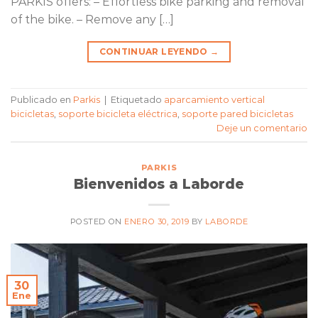
PARKIS offers: – Effortless bike parking and removal
of the bike. – Remove any […]
CONTINUAR LEYENDO
→
Publicado en
Parkis
|
Etiquetado
aparcamiento vertical
bicicletas
,
soporte bicicleta eléctrica
,
soporte pared bicicletas
Deje un comentario
PARKIS
Bienvenidos a Laborde
POSTED ON
ENERO 30, 2019
BY
LABORDE
30
Ene