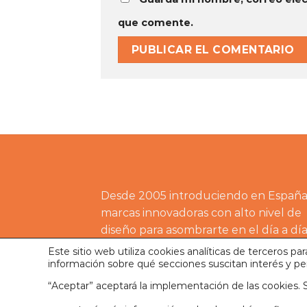
que comente.
Desde 2005 introduciendo en Españ
marcas innovadoras con alto nivel de
diseño para asombrarte en el día a día.
Este sitio web utiliza cookies analíticas de terceros p
información sobre qué secciones suscitan interés y per
AVISO LEGAL
POLÍTICA DE COOKIES
POL
“Aceptar” aceptará la implementación de las cookies. S
Laborde Brothers Adventures S.L
202