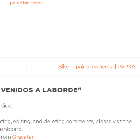
pared bicicletas
.
Bike repair on wheels || PARKIS
NVENIDOS A LABORDE
”
dice:
ing, editing, and deleting comments, please visit the
ashboard.
 from
Gravatar
.