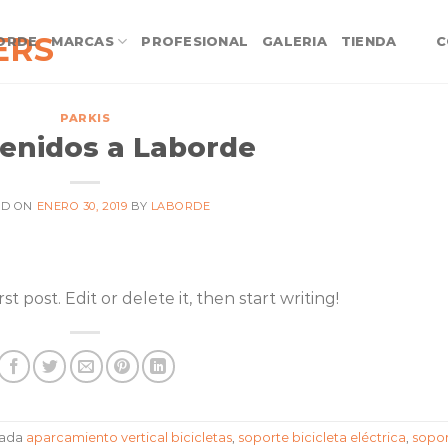
ORDE
MARCAS
PROFESIONAL
GALERIA
TIENDA
C
PARKIS
enidos a Laborde
ED ON
ENERO 30, 2019
BY
LABORDE
t post. Edit or delete it, then start writing!
tada
aparcamiento vertical bicicletas
,
soporte bicicleta eléctrica
,
sopo