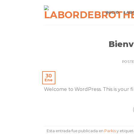
Saltar
al
INICIO
LAB
contenido
Bienv
POST
30
Ene
Welcome to WordPress. This is your firs
Esta entrada fue publicada en
Parkis
y etique