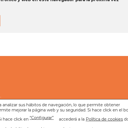
a
​
ara analizar sus hábitos de navegación, lo que permite obtener
mite mejorar la página web y su seguridad. Si hace click en el b
“Configurar”
ÍTICA DE PRIVACIDAD
POLÍTICA DE DEVOLUCIONES
i hace click en
accederá a la
Política de cookies
d
6 ©