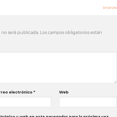
RESPON
 no será publicada.
Los campos obligatorios están
rreo electrónico
*
Web
trónico y web en este navegador para la próxima vez