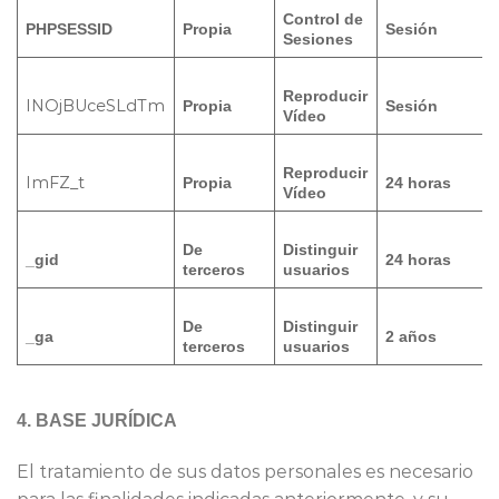
Control de
PHPSESSID
Propia
Sesión
Sesiones
Reproducir
INOjBUceSLdTm
Propia
Sesión
Vídeo
Reproducir
ImFZ_t
Propia
24 horas
Vídeo
De
Distinguir
_gid
24 horas
terceros
usuarios
De
Distinguir
_ga
2 años
terceros
usuarios
4. BASE JURÍDICA
El tratamiento de sus datos personales es necesario