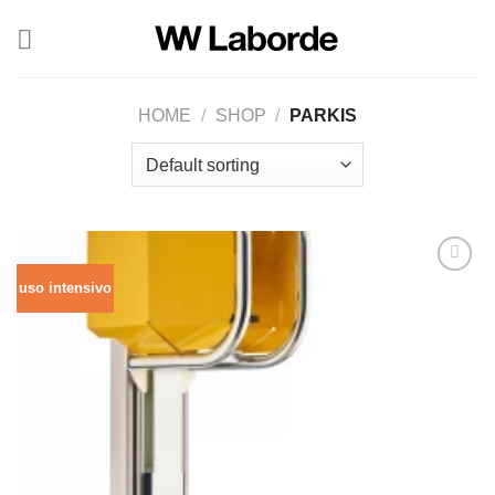
Saltar
al
contenido
HOME
/
SHOP
/
PARKIS
uso intensivo