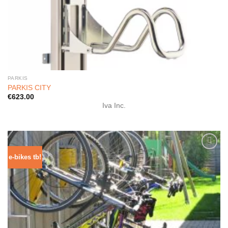
PARKIS
PARKIS CITY
€
623.00
Iva Inc.
e-bikes tb!